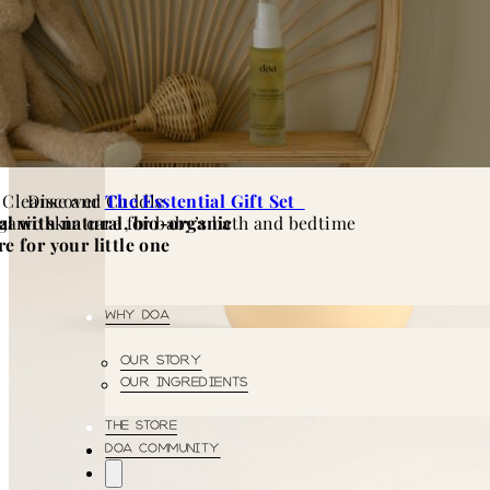
SET
MAMA
AND
BABY
TRAVEL
POUCH
 Cleanse and Cuddle
Discover
The Esstential Gift Set
al with natural, bio-organic
ganic skin care for baby’s bath and bedtime
re for your little one
WHY DOA
Our Story
Our Ingredients
THE STORE
DOA COMMUNITY