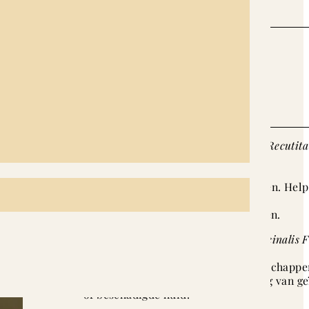
Key Ingredients
Kamillebloesemwater
(Chamomilla Recutita
Water)
:
Bekend om zijn kalmerende en
ontstekingsremmende eigenschappen. Help
roodheid en irritatie
van de gevoelige huid te verminderen.
Goudsbloemextract
(Calendula Officinalis 
Extract)
:
Heeft helende en kalmerende eigenschappe
Ondersteunt de natuurlijke genezing van ge
of beschadigde huid.