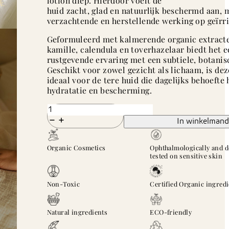
lotion diep. Hierdoor voelt de
huid zacht, glad en natuurlijk beschermd aan, 
verzachtende en herstellende werking op geïrri
Geformuleerd met kalmerende organic extract
kamille, calendula en toverhazelaar biedt het e
rustgevende ervaring met een subtiele, botanis
Geschikt voor zowel gezicht als lichaam, is dez
ideaal voor de tere huid die dagelijks behoefte 
hydratatie en bescherming.
silky
glow
In winkelmand
aantal
Organic Cosmetics
Ophthalmologically and d
tested on sensitive skin
Non-Toxic
Certified Organic ingred
Natural ingredients
ECO-friendly