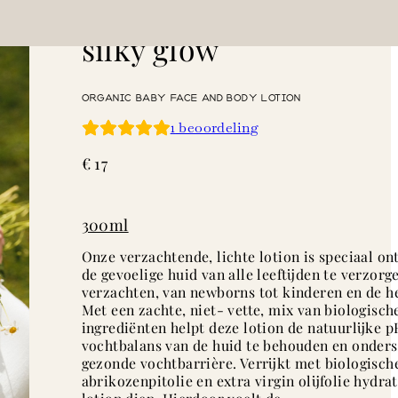
silky glow
ORGANIC BABY FACE AND BODY LOTION
1
beoordeling
€
17
300ml
Onze verzachtende, lichte lotion is speciaal o
de gevoelige huid van alle leeftijden te verzorg
verzachten, van newborns tot kinderen en de he
Met een zachte, niet- vette, mix van biologisch
ingrediënten helpt deze lotion de natuurlijke 
vochtbalans van de huid te behouden en onders
gezonde vochtbarrière. Verrijkt met biologisch
abrikozenpitolie en extra virgin olijfolie hydra