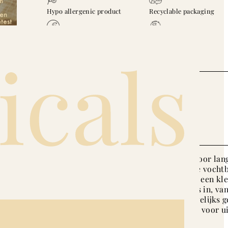
Hypo allergenic product
Recyclable packaging
Vegan
Made in Italy
No synthetic fragrances
How To Use
Onze heerlijke, lichte lotion zorgt voor lan
hydratatie en herstelt de natuurlijke vocht
de gevoelige huid van je baby. Neem een kl
hoeveelheid en masseer het zachtjes in, va
“top to teeny toes”. Perfect voor dagelijks 
Vermijd contact met de ogen. Alleen voor u
gebruik.