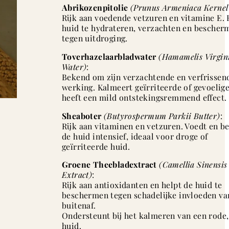
Abrikozenpitolie
(Prunus Armeniaca Kernel 
Rijk aan voedende vetzuren en vitamine E. 
huid te hydrateren, verzachten en bescher
tegen uitdroging.
Toverhazelaarbladwater
(Hamamelis Virgin
Water)
:
Bekend om zijn verzachtende en verfrissen
werking. Kalmeert geïrriteerde of gevoelig
heeft een mild ontstekingsremmend effect.
Sheaboter
(Butyrospermum Parkii Butter)
:
Rijk aan vitaminen en vetzuren. Voedt en 
de huid intensief, ideaal voor droge of
geïrriteerde huid.
Groene Theebladextract
(Camellia Sinensis
Extract)
:
Rijk aan antioxidanten en helpt de huid te
beschermen tegen schadelijke invloeden va
buitenaf.
Ondersteunt bij het kalmeren van een rode,
huid.