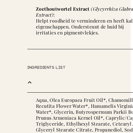
Zoethoutwortel Extract
(Glycyrrhiza Glabr
Extract)
:
Helpt roodheid te verminderen en heeft k
eigenschappen. Ondersteunt de huid bij
irritaties en pigmentvlekjes.
Ingredients List
Aqua, Olea Europaea Fruit Oil*, Chamomil
Recutita Flower Water*, Hamamelis Virgini
Water*, Glycerin, Butyrospermum Parkii Bu
Prunus Armeniaca Kernel Oil*, Caprylic/Ca
Triglyceride, Ethylhexyl Stearate, Cetearyl
Glyceryl Stearate Citrate, Propanediol, So