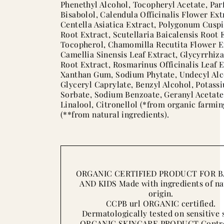
Phenethyl Alcohol, Tocopheryl Acetate, Pa
Bisabolol, Calendula Officinalis Flower Ext
Centella Asiatica Extract, Polygonum Cusp
Root Extract, Scutellaria Baicalensis Root 
Tocopherol, Chamomilla Recutita Flower E
Camellia Sinensis Leaf Extract, Glycyrrhiz
Root Extract, Rosmarinus Officinalis Leaf E
Xanthan Gum, Sodium Phytate, Undecyl Alc
Glyceryl Caprylate, Benzyl Alcohol, Potass
Sorbate, Sodium Benzoate, Geranyl Acetate
Linalool, Citronellol (*from organic farmin
(**from natural ingredients).
ORGANIC CERTIFIED PRODUCT FOR B
AND KIDS Made with ingredients of na
origin.
CCPB url ORGANIC certified.
Dermatologically tested on sensitive 
ORGANIC SKINCARE PRODUCT Contro