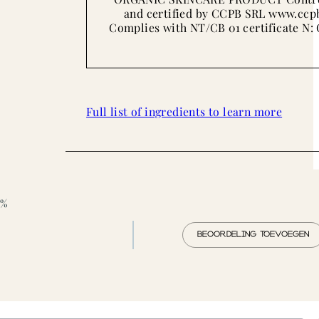
and certified by CCPB SRL www.ccpb
Complies with NT/CB 01 certificate N:
Full list of ingredients to learn more
0%
BEOORDELING TOEVOEGEN