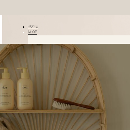
HOME
SHOP
Little
Shop
Doa
All
CLOUDY
LITTLE
BLISS
DOA
DREAMY
DROPS
SILKY
GLOW
THE
ESSENTIAL
GIFT